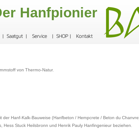
er Hanfpionier
|
Saatgut
|
Service
|
SHOP
|
Kontakt
ämmstoff von Thermo-Natur.
mit der Hanf-Kalk-Bauweise (Hanfbeton / Hempcrete / Beton du Chanvr
s, Hess Stuck Heilsbronn und Henrik Pauly Hanfingenieur beziehen.